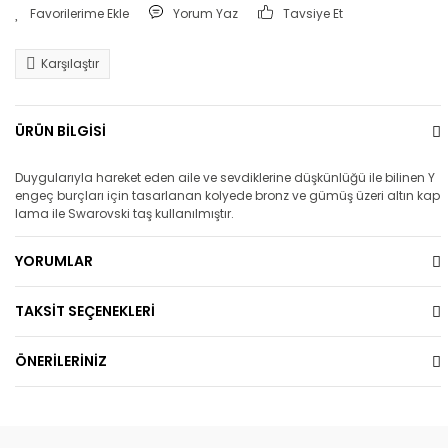
Yorum Yaz
Tavsiye Et
Karşılaştır
ÜRÜN BİLGİSİ
Duygularıyla hareket eden aile ve sevdiklerine düşkünlüğü ile bilinen Y
engeç burçları için tasarlanan kolyede bronz ve gümüş üzeri altın kap
lama ile Swarovski taş kullanılmıştır.
YORUMLAR
TAKSİT SEÇENEKLERİ
ÖNERİLERİNİZ