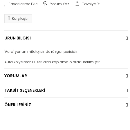
Yorum Yaz
Tavsiye Et
Karşılaştır
ÜRÜN BİLGİSİ
'Aura' yunan mitolojisinde rüzgar perisidir.
Aura kolye bronz üzeri altın kaplama olarak üretilmiştir.
YORUMLAR
TAKSİT SEÇENEKLERİ
ÖNERİLERİNİZ