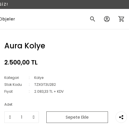
İZ!
Objeler
Aura Kolye
2.500,00 TL
Kategori
Kolye
Stok Kodu
TZXGT3U2B2
Fiyat
2.083,33 TL + KDV
Adet
Sepete Ekle