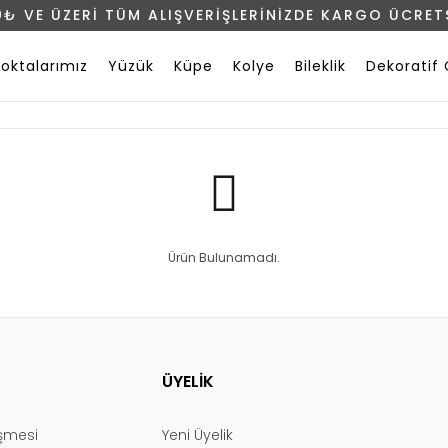
0₺ VE ÜZERİ TÜM ALIŞVERİŞLERİNİZDE KARGO ÜCRETS
Noktalarımız
Yüzük
Küpe
Kolye
Bileklik
Dekoratif 
Ürün Bulunamadı.
ÜYELİK
eşmesi
Yeni Üyelik