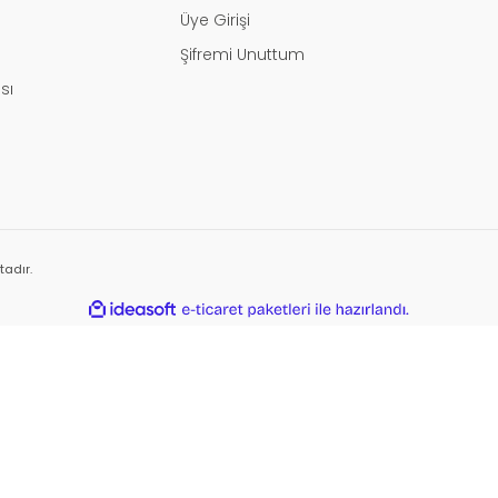
Üye Girişi
Şifremi Unuttum
ası
tadır.
ile
ideasoft
e-
hazırlandı.
ticaret
paketleri