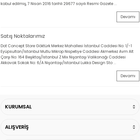
kabul edilmiş, 7 Nisan 2016 tarihli 29677 sayılı Resmi Gazete ...
Devamı
Satış Noktalarımız
Dot Concept Store Göktürk Merkez Mahallesi İstanbul Caddesi No: 1/-1
Eyüpsultan/Istanbul Mutlu Mikrop Nispetiye Caddesi Akmerkez Avm Alt
Çarşı No: 164 Beşiktaş/Istanbul Z Mix Nişantaşı Valikonağı Caddesi
Akkavak Sokak No: 6/A Nişantaşı/Istanbul Lukka Design Sto ...
Devamı
KURUMSAL
ALIŞVERİŞ