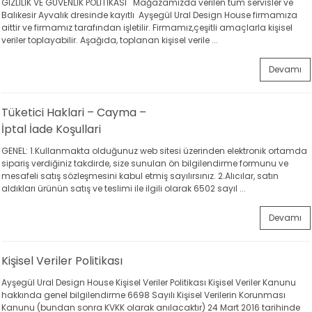
GİZLİLİK VE GÜVENLİK POLİTİKASI Mağazamızda verilen tüm servisler ve
Balıkesir Ayvalık dresinde kayıtlı Ayşegül Ural Design House firmamıza
aittir ve firmamız tarafından işletilir. Firmamız,çeşitli amaçlarla kişisel
veriler toplayabilir. Aşağıda, toplanan kişisel verile ...
Devamı
Tüketici Haklari – Cayma –
İptal İade Koşullari
GENEL: 1.Kullanmakta olduğunuz web sitesi üzerinden elektronik ortamda
sipariş verdiğiniz takdirde, size sunulan ön bilgilendirme formunu ve
mesafeli satış sözleşmesini kabul etmiş sayılırsınız. 2.Alıcılar, satın
aldıkları ürünün satış ve teslimi ile ilgili olarak 6502 sayıl ...
Devamı
Kişisel Veriler Politikası
Ayşegül Ural Design House Kişisel Veriler Politikası Kişisel Veriler Kanunu
hakkında genel bilgilendirme 6698 Sayılı Kişisel Verilerin Korunması
Kanunu (bundan sonra KVKK olarak anılacaktır) 24 Mart 2016 tarihinde