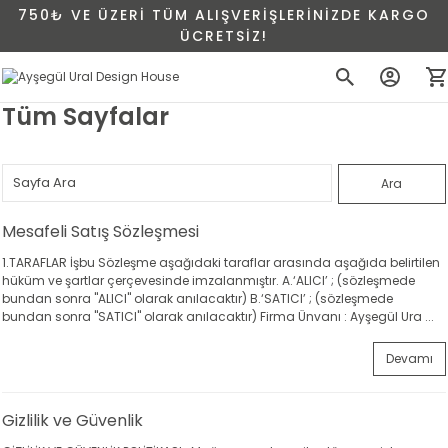
750₺ VE ÜZERİ TÜM ALIŞVERİŞLERİNİZDE KARGO
ÜCRETSİZ!
Tüm Sayfalar
Mesafeli Satış Sözleşmesi
1.TARAFLAR İşbu Sözleşme aşağıdaki taraflar arasında aşağıda belirtilen
hüküm ve şartlar çerçevesinde imzalanmıştır. A.‘ALICI’ ; (sözleşmede
bundan sonra "ALICI" olarak anılacaktır) B.‘SATICI’ ; (sözleşmede
bundan sonra "SATICI" olarak anılacaktır) Firma Ünvanı : Ayşegül Ura ...
Devamı
Gizlilik ve Güvenlik